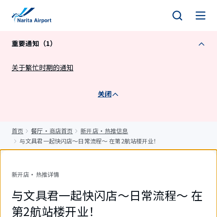
正
文
重要通知（1）
关于繁忙时期的通知
关闭
首页
餐厅・商店首页
新开店・热推信息
与文具君一起快闪店～日常流程～ 在第2航站楼开业！
新开店・热推详情
与文具君一起快闪店～日常流程～ 在
第2航站楼开业！