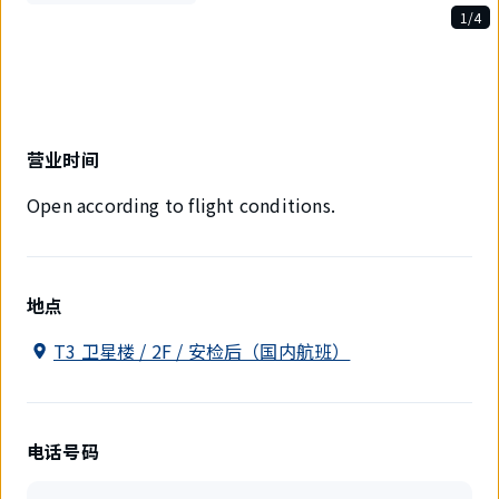
1/4
4
件
中
现
在
显
营业时间
示
1
Open according to flight conditions.
件。
地点
T3 卫星楼 / 2F / 安检后（国内航班）
电话号码