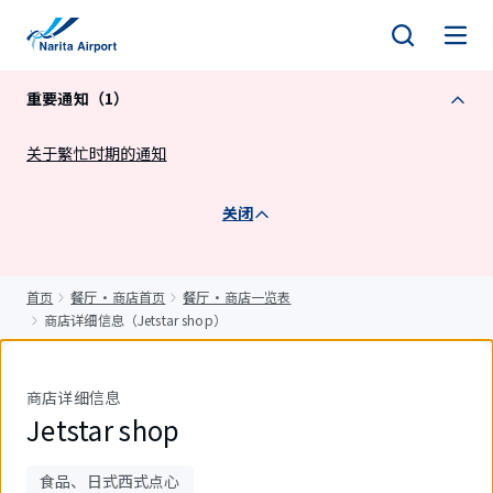
正
文
重要通知（1）
关于繁忙时期的通知
关闭
首页
餐厅・商店首页
餐厅・商店一览表
商店详细信息（Jetstar shop）
商店详细信息
Jetstar shop
食品、日式西式点心