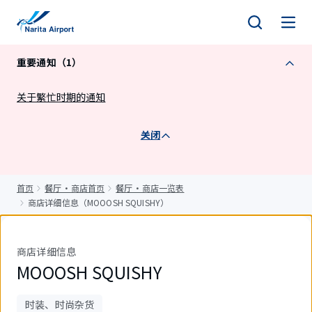
正
文
重要通知（1）
关于繁忙时期的通知
关闭
首页
餐厅・商店首页
餐厅・商店一览表
商店详细信息（MOOOSH SQUISHY）
商店详细信息
MOOOSH SQUISHY
时装、时尚杂货