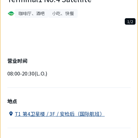
咖啡厅、酒吧
小吃、快餐
1/2
2
件
中
现
在
显
营业时间
示
1
08:00-20:30(L.O.)
件。
地点
T1 第4卫星楼 / 3F / 安检后（国际航班）