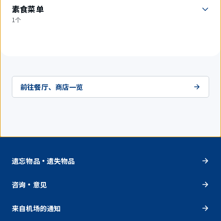
素食菜单
1个
前往餐厅、商店一览
遗忘物品・遗失物品
咨询・意见
来自机场的通知