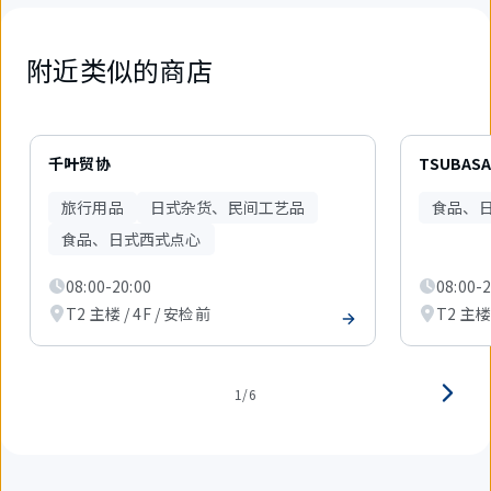
附近类似的商店
6
件
千叶贸协
TSUBAS
中
现
旅行用品
日式杂货、民间工艺品
食品、
在
显
食品、日式西式点心
示
1
08:00-20:00
08:00-2
件。
T2 主楼 / 4F / 安检前
T2 主楼 
1/6