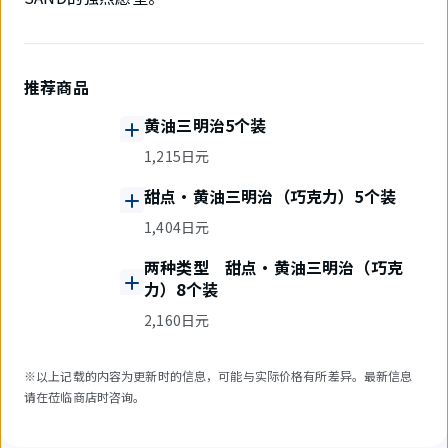
推荐商品
黄油三明治5个装
1,215日元
甜点・黄油三明治（巧克力）5个装
1,404日元
两种类型 甜点・黄油三明治（巧克
力）8个装
2,160日元
※以上记载的内容为更新时的信息，可能与实际价格有所差异。最新信息
请在莅临商店时咨询。