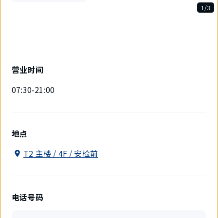
1/3
3
件
中
现
在
显
营业时间
示
1
07:30-21:00
件。
地点
T2 主楼 / 4F / 安检前
电话号码