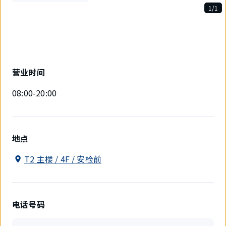
1/1
1
件
中
现
在
显
营业时间
示
1
08:00-20:00
件。
地点
T2 主楼 / 4F / 安检前
电话号码