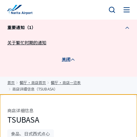
正
文
重要通知（1）
关于繁忙时期的通知
关闭
首页
餐厅・商店首页
餐厅・商店一览表
商店详细信息（TSUBASA）
商店详细信息
TSUBASA
食品、日式西式点心