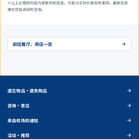
※以上记载的内容为更新时的信息，可能与实际价格有所差异。最新信息
请在莅临商店时咨询。
前往餐厅、商店一览
遗忘物品・遗失物品
咨询・意见
来自机场的通知
活动・推荐