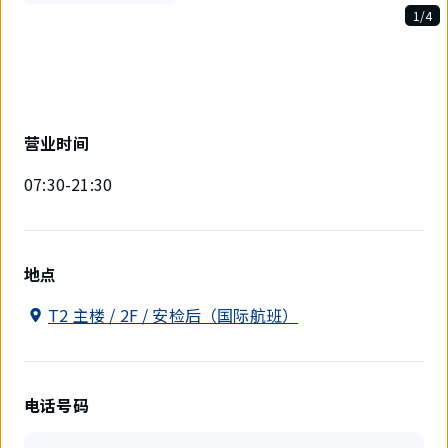
1/4
4
件
中
现
在
显
营业时间
示
1
07:30-21:30
件。
地点
T2 主楼 / 2F / 安检后（国际航班）
电话号码