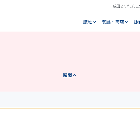
成田
27.7℃/81.
氣
天
溫
氣
航班
餐廳・商店
服
關閉