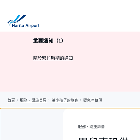
正
文
重要通知（1）
關於繁忙時期的通知
首頁
服務・設施首頁
帶小孩子的旅客
嬰兒車租借
服務・設施詳情