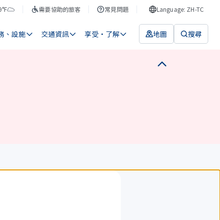
9°F
需要協助的旅客
常見問題
Language: ZH-TC
務、設施
交通資訊
享受・了解
地圖
搜尋