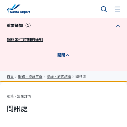
正
文
重要通知（1）
關於繁忙時期的通知
關閉
首頁
服務・設施首頁
諮詢、旅客諮詢
問訊處
服務・設施詳情
問訊處