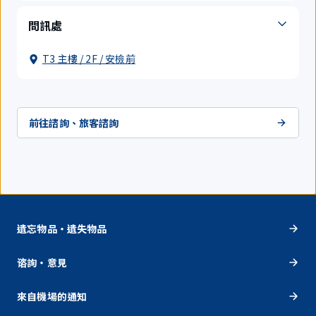
問訊處
T3 主樓 / 2F / 安檢前
前往諮詢、旅客諮詢
遺忘物品・遺失物品
谘詢・意見
來自機場的通知