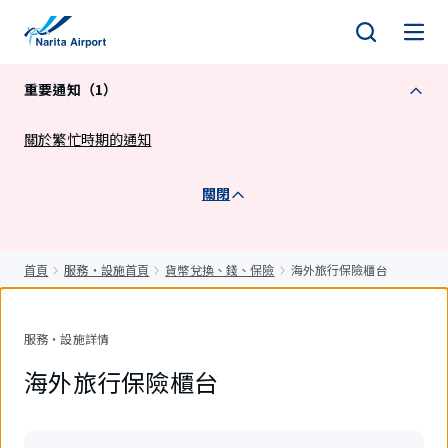
正
文
重要通知（1）
關於繁忙時期的通知
關閉
首頁
服務・設施首頁
貨幣兌換、錢、保險
海外旅行保險櫃台
服務・設施詳情
海外旅行保險櫃台