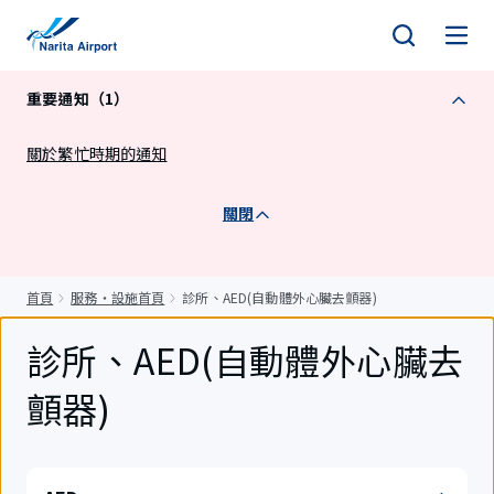
正
文
重要通知（1）
關於繁忙時期的通知
關閉
首頁
服務・設施首頁
診所、AED(自動體外心臟去顫器)
診所、AED(自動體外心臟去
顫器)