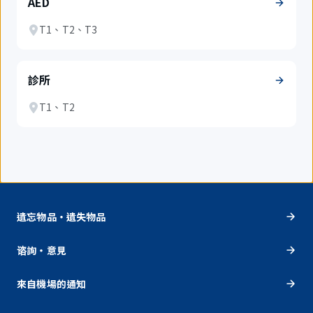
AED
T1、T2、T3
診所
T1、T2
遺忘物品・遺失物品
谘詢・意見
來自機場的通知