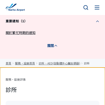
正
文
重要通知（1）
關於繁忙時期的通知
關閉
首頁
服務・設施首頁
診所、AED(自動體外心臟去顫器)
診所
服務・設施詳情
診所