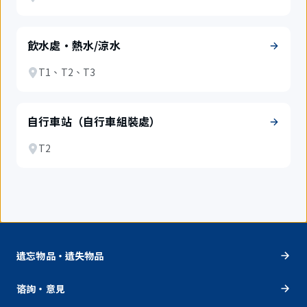
飲水處・熱水/涼水
T1、T2、T3
自行車站（自行車組裝處）
T2
遺忘物品・遺失物品
谘詢・意見