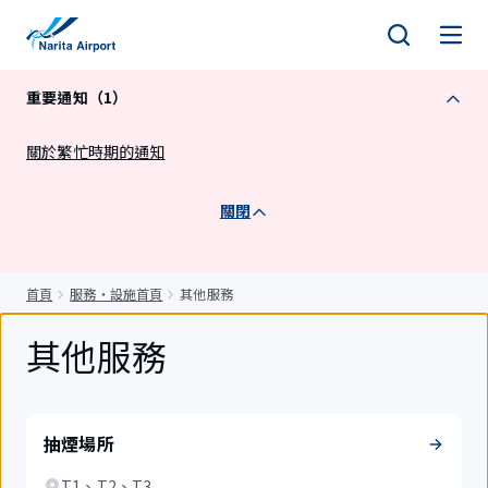
正
文
重要通知（1）
關於繁忙時期的通知
關閉
首頁
服務・設施首頁
其他服務
其他服務
抽煙場所
T1、T2、T3