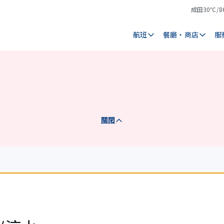
成田
30℃/8
氣
天
溫
氣
航班
餐廳・商店
服
關閉