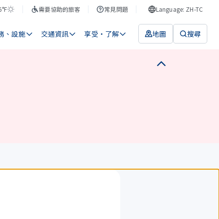
6°F
需要協助的旅客
常見問題
Language: ZH-TC
務、設施
交通資訊
享受・了解
地圖
搜尋