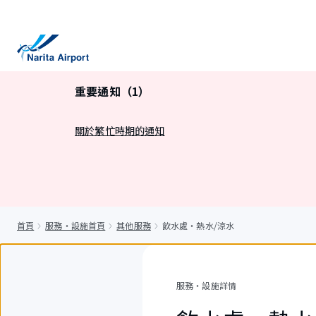
正
文
重要通知（1）
關於繁忙時期的通知
首頁
服務・設施首頁
其他服務
飲水處・熱水/涼水
服務・設施詳情