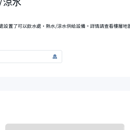
/涼水
處設置了可以飲水處・熱水/涼水供給設備。詳情請查看樓層地