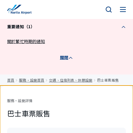
正
文
重要通知（1）
關於繁忙時期的通知
關閉
首頁
服務・設施首頁
交通、住宿列表、休憩設施
巴士車票販售
服務・設施詳情
巴士車票販售