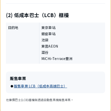
(2) 低成本巴士（LCB）櫃檯
目的地
東京車站
銀座車站
池袋
東雲AEON
澀谷
MiCHi-Terrace豐洲
販售車票
販售車票 LCB（低成本高速巴士）
在廉價巴士(LCB)櫃檯無透過自動售票機販售車票。