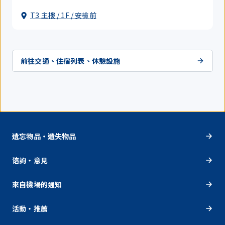
T3 主樓 / 1F / 安檢前
前往交通、住宿列表、休憩設施
遺忘物品・遺失物品
谘詢・意見
來自機場的通知
活動・推薦