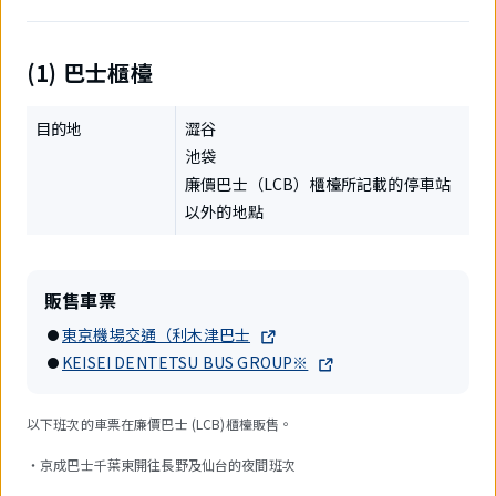
(1) 巴士櫃檯
目的地
澀谷
池袋
廉價巴士（LCB）櫃檯所記載的停車站
以外的地點
販售車票
東京機場交通（利木津巴士
KEISEI DENTETSU BUS GROUP※
以下班次的車票在廉價巴士 (LCB)櫃檯販售。
・京成巴士千葉東開往長野及仙台的夜間班次