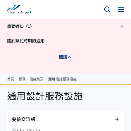
正
文
重要通知（1）
關於繁忙時期的通知
關閉
首頁
服務・設施首頁
通用設計服務設施
通用設計服務設施
安檢交流板
T1、T2、T3