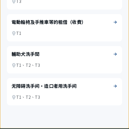
T3
電動輪椅及手推車等的租借（收費）
T1
輔助犬洗手間
T1、T2、T3
无障碍洗手间・造口者用洗手间
T1、T2、T3