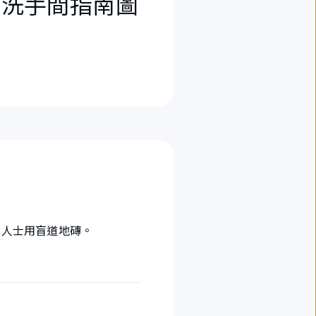
・洗手間指南圖
障人士用盲道地磚。