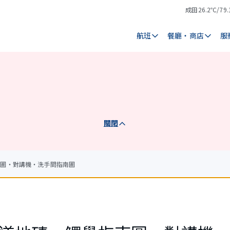
成田
26.2℃/79.
氣
天
溫
氣
航班
餐廳・商店
服
關閉
南圖・對講機・洗手間指南圖