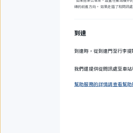
*如果搭乘公車來，設置在航站樓外
磚的前進方向。 如果走錯了和問訊
到達
到達時，從到達門至行李提
我們還提供從問訊處至車站
幫助服務的詳情請查看幫助