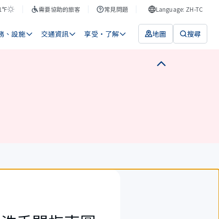
1°F
需要協助的旅客
常見問題
Language: ZH-TC
務、設施
交通資訊
享受・了解
地圖
搜尋