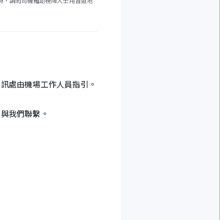
時，請向司機確認視障人士用盲道地
問訊處由機場工作人員指引。
請與我們聯繫。