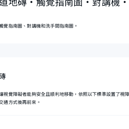
道地磚・觸覺指南圖・對講機
觸覺指南圖、對講機和洗手間指南圖。
磚
讓視覺障礙者能夠安全且順利地移動，依照以下標準設置了視
交通方式後再前來。