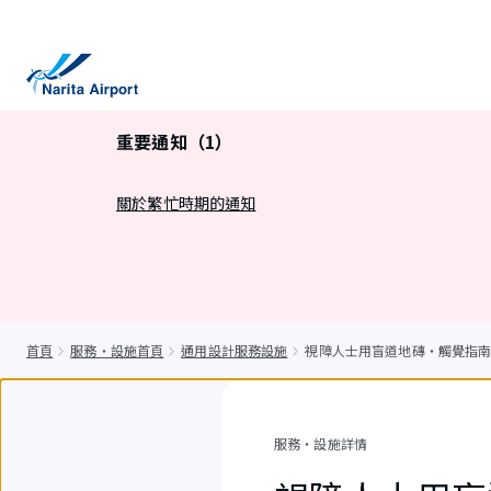
正
文
重要通知（1）
關於繁忙時期的通知
首頁
服務・設施首頁
通用設計服務設施
視障人士用盲道地磚・觸覺指
服務・設施詳情