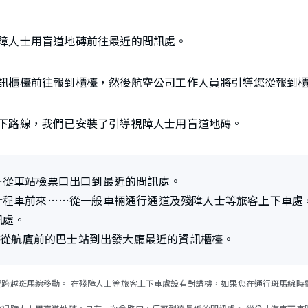
障人士用盲道地磚前往最近的問訊處。
訊櫃檯前往報到櫃檯，然後航空公司工作人員將引導您從報到
下路線，我們已安裝了引導視障人士用盲道地磚。
⋯從車站檢票口出口到最近的問訊處。
計程車前來……從一般車輛通行通道及殘障人士等旅客上下車處
訊處。
..從航廈前的巴士站到出發大廳最近的資訊櫃檯。
要跨越斑馬線移動。 在殘障人士等旅客上下車處設有對講機，如果您在通行斑馬線時