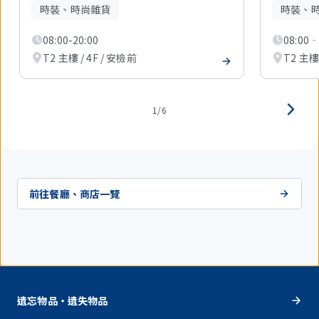
現
時裝、時尚雜貨
時裝、
在
顯
08:00-20:00
08:00‐
示
1
T2 主樓 / 4F / 安檢前
T2 主樓 
件。
1/6
前往餐廳、商店一覽
遺忘物品・遺失物品