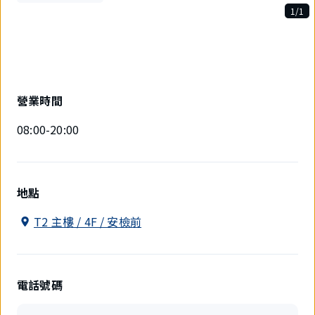
1/1
1
件
中
現
在
顯
營業時間
示
1
08:00-20:00
件。
地點
T2 主樓 / 4F / 安檢前
電話號碼