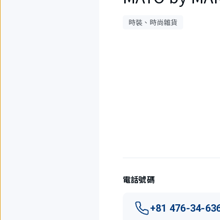
時裝、時尚雜貨
4
件
中
現
在
顯
示
1
件。
電話號碼
+81 476-34-63