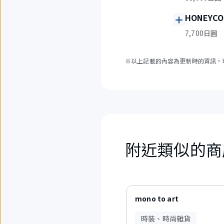
HONEYCO
7,700日圓
※以上記載的內容為更新時的資訊，
附近類似的商
6
項
mono to art
中
現
時裝、時尚雜貨