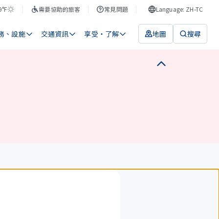
9°F
需要協助的旅客
常見問題
Language: ZH-TC
務、設施
交通資訊
享受・了解
地圖
搜尋