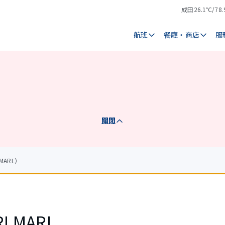
成田
26.1℃/78.
氣
天
溫
氣
航班
餐廳・商店
服
關閉
MARL）
RLMARL