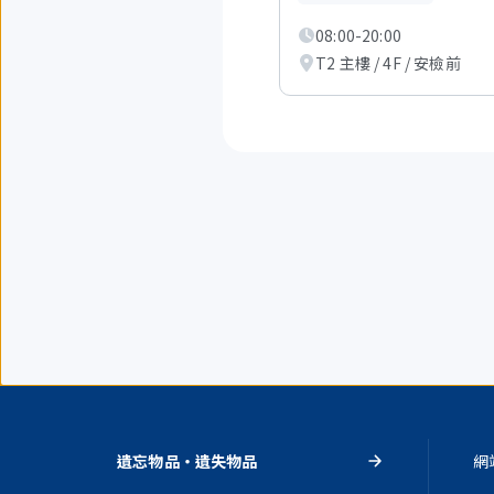
在
顯
08:00-20:00
示
從
T2 主樓 / 4F / 安檢前
1
項
到
3
項。
遺忘物品・遺失物品
網