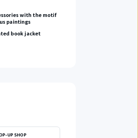
essories with the motif
us paintings
ted book jacket
POP-UP SHOP
KIMONO REBORN TOKYO