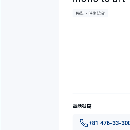
時裝、時尚雜貨
1
件
中
現
在
顯
示
1
件。
電話號碼
+81 476-33-30