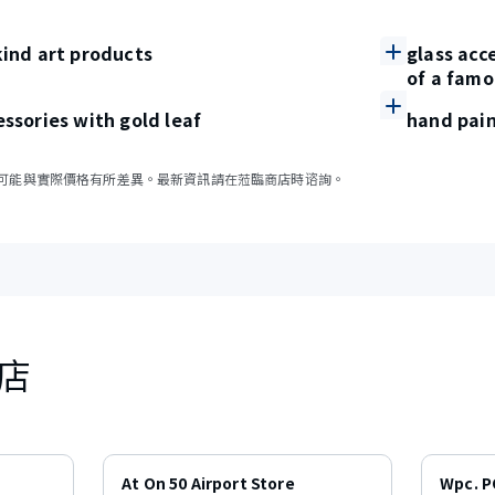
kind art products
glass acc
of a famo
essories with gold leaf
hand pain
可能與實際價格有所差異。最新資訊請在蒞臨商店時谘詢。
店
At On 50 Airport Store
Wpc. 