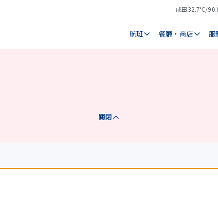
成田
32.7℃/90.
氣
天
溫
氣
航班
餐廳・商店
服
關閉