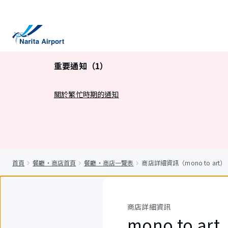
正
文
重要通知（1）
關於繁忙時期的通知
首頁
餐廳・商店首頁
餐廳・商店一覽表
商店詳細資訊（mono to art）
商店詳細資訊
mono to art