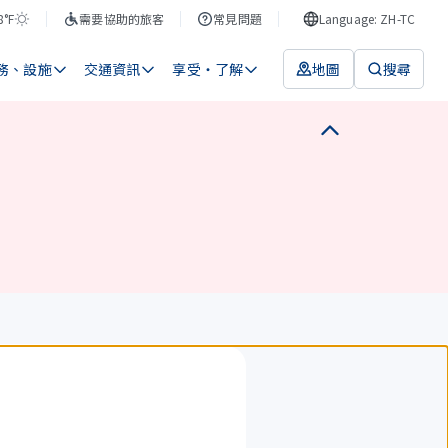
8°F
需要協助的旅客
常見問題
Language: ZH-TC
務、設施
交通資訊
享受・了解
地圖
搜尋