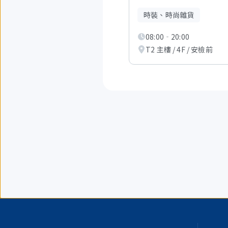
中
現
時裝、時尚雜貨
在
顯
08:00‐20:00
示
從
T2 主樓 / 4F / 安檢前
1
項
到
3
項。