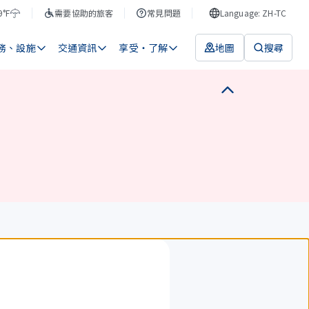
9°F
需要協助的旅客
常見問題
Language: ZH-TC
務、設施
交通資訊
享受・了解
地圖
搜尋