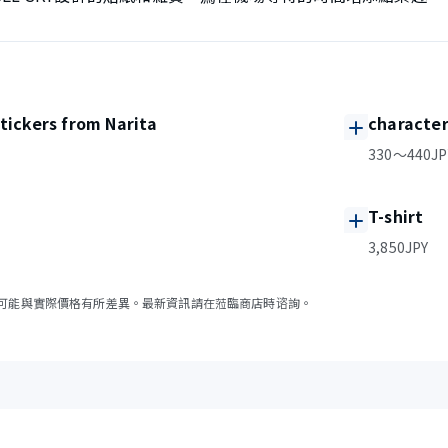
stickers from Narita
character
330～440JP
T-shirt
3,850JPY
可能與實際價格有所差異。最新資訊請在蒞臨商店時谘詢。