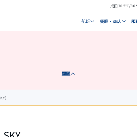
成田
30.5℃/86.
氣
天
溫
氣
航班
餐廳・商店
服
關閉
SKY）
L SKY