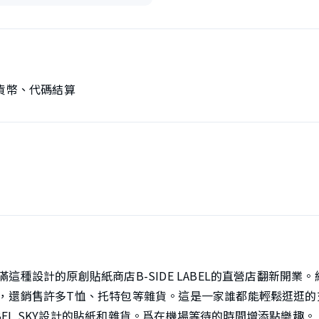
貨幣、代碼結算
這種設計的原創貼紙商店B-SIDE LABEL的直營店翻新開業
，還銷售許多T恤、托特包等雜貨。這是一家誰都能輕鬆逛逛的
LABEL SKY設計的貼紙和雜貨。爲在機場等待的時間增添點樂趣。