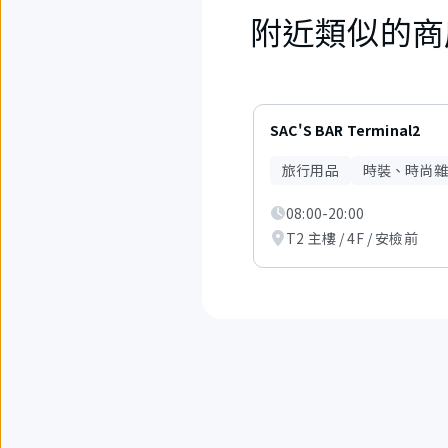
附近類似的商
6
項
SAC'S BAR Terminal2
中
現
旅行用品
時裝、時尚雜
在
顯
08:00-20:00
示
從
T2 主樓 / 4F / 安檢前
1
項
到
3
項。