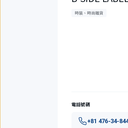
時裝、時尚雜貨
1
件
中
現
在
顯
示
1
件。
電話號碼
+81 476-34-84