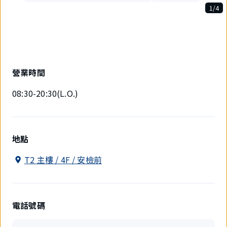
1/4
4
件
中
現
在
顯
營業時間
示
1
08:30-20:30(L.O.)
件。
地點
T2 主樓 / 4F / 安檢前
電話號碼