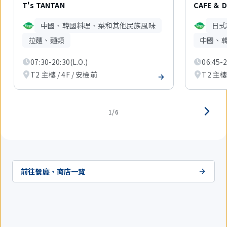
件
T's TANTAN
CAFE ＆ D
中
現
中國、韓國料理、菜和其他民族風味
日式
在
顯
拉麵、麵類
中國、
示
1
07:30-20:30(L.O.)
06:45-2
件。
T2 主樓 / 4F / 安檢前
T2 主樓 
1/6
前往餐廳、商店一覽