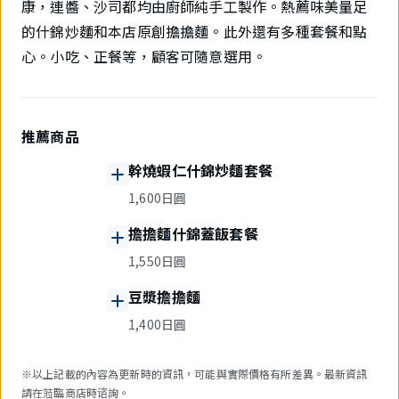
康，連醬、沙司都均由廚師純手工製作。熱薦味美量足
的什錦炒麵和本店原創擔擔麵。此外還有多種套餐和點
心。小吃、正餐等，顧客可隨意選用。
推薦商品
幹燒蝦仁什錦炒麵套餐
1,600日圓
擔擔麵什錦蓋飯套餐
1,550日圓
豆漿擔擔麵
1,400日圓
※以上記載的內容為更新時的資訊，可能與實際價格有所差異。最新資訊
請在蒞臨商店時谘詢。