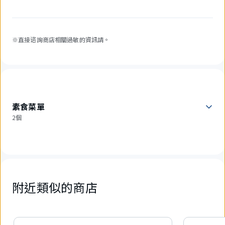
※直接谘詢商店相關過敏的資訊請。
素食菜單
2個
附近類似的商店
6