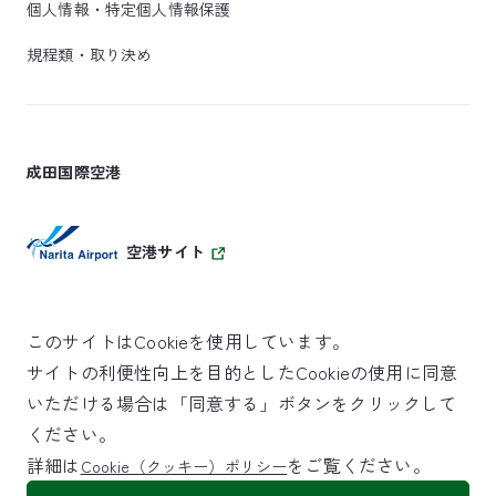
個人情報・特定個人情報保護
規程類・取り決め
成田国際空港
空港サイト
このサイトはCookieを使用しています。
サイトの利便性向上を目的としたCookieの使用に同意
SKYTRAX
いただける場合は「同意する」ボタンをクリックして
5スターエアポート
ください。
詳細は
をご覧ください。
Cookie（クッキー）ポリシー
©NARITA INTERNATIONAL AIRPORT CORPORATION