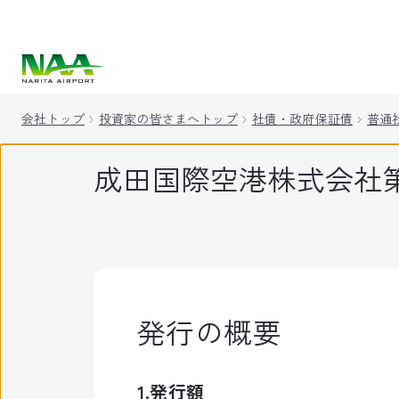
キ
ッ
プ
会社トップ
投資家の皆さまへトップ
社債・政府保証債
普通
成田国際空港株式会社第
発行の概要
1.発行額