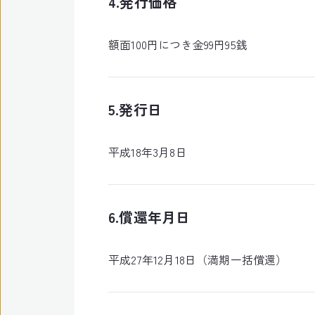
4.発行価格
額面100円につき金99円95銭
5.発行日
平成18年3月8日
6.償還年月日
平成27年12月18日（満期一括償還）