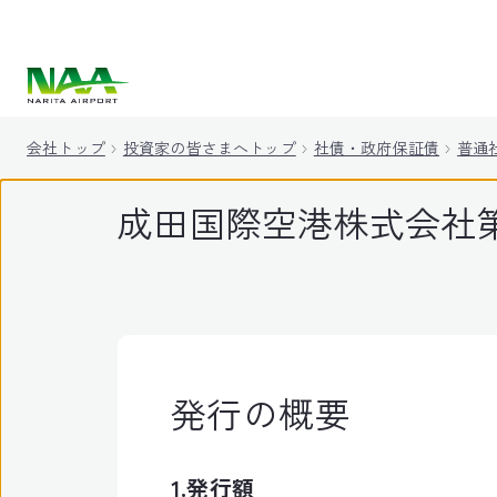
キ
ッ
プ
会社トップ
投資家の皆さまへトップ
社債・政府保証債
普通
成田国際空港株式会社
発行の概要
1.発行額