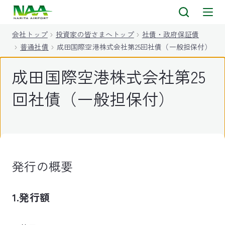
キ
ッ
会社トップ
投資家の皆さまへトップ
社債・政府保証債
プ
普通社債
成田国際空港株式会社第25回社債（一般担保付）
成田国際空港株式会社第25
回社債（一般担保付）
発行の概要
1.発行額