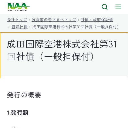
キ
ッ
会社トップ
投資家の皆さまへトップ
社債・政府保証債
プ
普通社債
成田国際空港株式会社第31回社債（一般担保付）
成田国際空港株式会社第31
回社債（一般担保付）
発行の概要
1.発行額