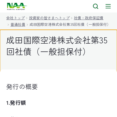
キ
ッ
会社トップ
投資家の皆さまへトップ
社債・政府保証債
プ
普通社債
成田国際空港株式会社第35回社債（一般担保付）
成田国際空港株式会社第35
回社債（一般担保付）
発行の概要
1.発行額