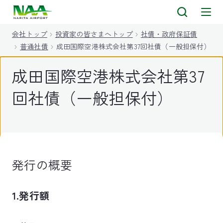
キ
ッ
会社トップ
投資家の皆さまへトップ
社債・政府保証債
プ
普通社債
成田国際空港株式会社第37回社債（一般担保付）
成田国際空港株式会社第37
回社債（一般担保付）
発行の概要
1.発行額