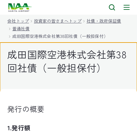
キ
ッ
会社トップ
投資家の皆さまへトップ
社債・政府保証債
プ
普通社債
成田国際空港株式会社第38回社債（一般担保付）
成田国際空港株式会社第38
回社債（一般担保付）
発行の概要
1.発行額