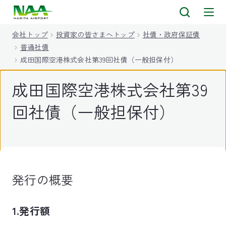
キ
ッ
会社トップ
投資家の皆さまへトップ
社債・政府保証債
プ
普通社債
成田国際空港株式会社第39回社債（一般担保付）
成田国際空港株式会社第39
回社債（一般担保付）
発行の概要
1.発行額