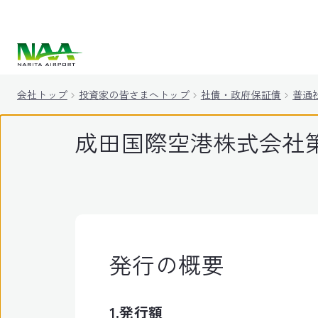
キ
ッ
プ
会社トップ
投資家の皆さまへトップ
社債・政府保証債
普通
成田国際空港株式会社第
発行の概要
1.発行額