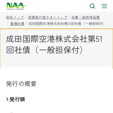
キ
ッ
会社トップ
投資家の皆さまへトップ
社債・政府保証債
プ
普通社債
成田国際空港株式会社第51回社債（一般担保付）
成田国際空港株式会社第51
回社債（一般担保付）
発行の概要
1.発行額