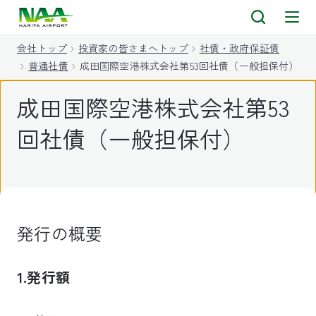
キ
ッ
会社トップ
投資家の皆さまへトップ
社債・政府保証債
プ
普通社債
成田国際空港株式会社第53回社債（一般担保付）
成田国際空港株式会社第53
回社債（一般担保付）
発行の概要
1.発行額