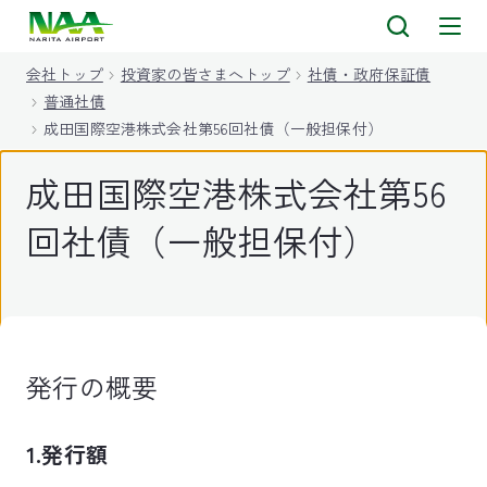
キ
ッ
会社トップ
投資家の皆さまへトップ
社債・政府保証債
プ
普通社債
成田国際空港株式会社第56回社債（一般担保付）
成田国際空港株式会社第56
回社債（一般担保付）
発行の概要
1.発行額