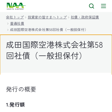
キ
ッ
会社トップ
投資家の皆さまへトップ
社債・政府保証債
プ
普通社債
成田国際空港株式会社第58回社債（一般担保付）
成田国際空港株式会社第58
回社債（一般担保付）
発行の概要
1.発行額