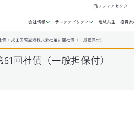
メディアセンター
会社情報
サステナビリティ
地域共生
投資家
社債
成田国際空港株式会社第61回社債（一般担保付）
61回社債（一般担保付）