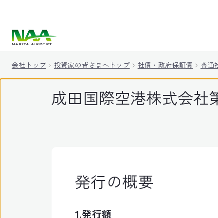
キ
ッ
プ
会社トップ
投資家の皆さまへトップ
社債・政府保証債
普通
成田国際空港株式会社第
発行の概要
1.発行額