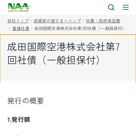
キ
ッ
会社トップ
投資家の皆さまへトップ
社債・政府保証債
プ
普通社債
成田国際空港株式会社第7回社債（一般担保付）
成田国際空港株式会社第7
回社債（一般担保付）
発行の概要
1.発行額