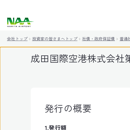
キ
ッ
プ
会社トップ
投資家の皆さまへトップ
社債・政府保証債
普通
成田国際空港株式会社
発行の概要
1.発行額