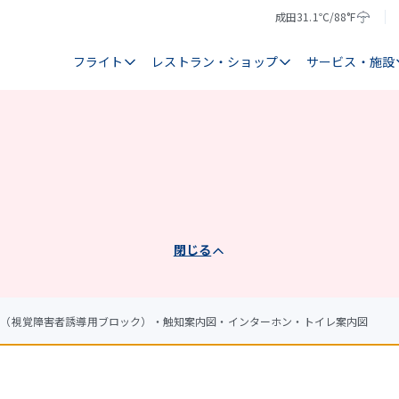
成田
31.1℃/88°F
気
天
温
気
フライト
レストラン・ショップ
サービス・施設
閉じる
ク（視覚障害者誘導用ブロック）・触知案内図・インターホン・トイレ案内図