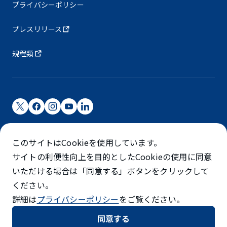
プライバシーポリシー
プレスリリース
規程類
成田国際空港株式会社
このサイトはCookieを使用しています。
成田国際空港は成田国際空港㈱（NAA）が運営しています
サイトの利便性向上を目的としたCookieの使用に同意
©NARITA INTERNATIONAL AIRPORT CORPORATION
いただける場合は「同意する」ボタンをクリックして
ください。
SKYTRAX
詳細は
プライバシーポリシー
をご覧ください。
5スターエアポート
同意する