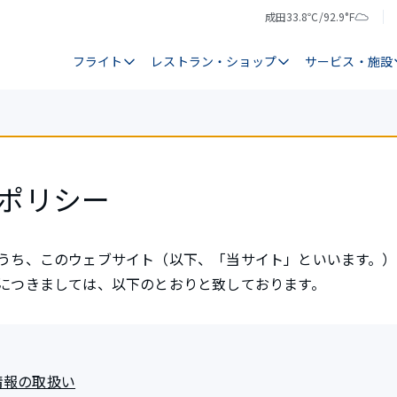
成田
33.8℃/92.9°F
気
天
温
気
フライト
レストラン・ショップ
サービス・施設
ポリシー
うち、このウェブサイト（以下、「当サイト」といいます。
につきましては、以下のとおりと致しております。
情報の取扱い