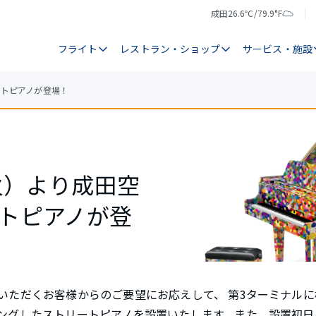
成田
26.6℃/79.9°F
気
天
温
気
フライト
レストラン・ショップ
サービス・施設
ートピアノが登場！
（火）より成田空
トピアノが登
いただくお客様からのご要望にお応えして、 第3ターミナル
ングしたストリートピアノを設置いたします。また、設置初日の