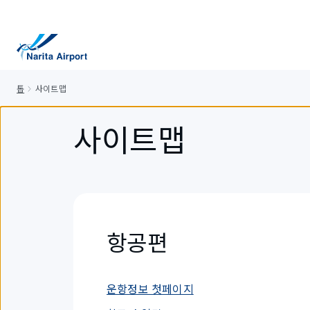
건
너
뛰
기
톱
사이트맵
사이트맵
항공편
운항정보 첫페이지