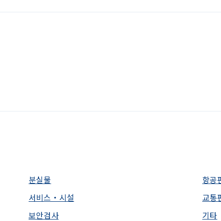
분실물
항공
서비스・시설
교통
보안검사
기타