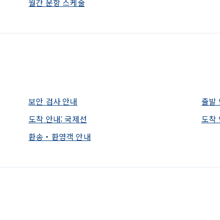
월간 운항 스케줄
보안 검사 안내
출발 
도착 안내: 국제선
도착 
환송・환영객 안내