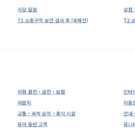
식당 일람
상점
T1 쇼핑구역 보안 검사 후 (국제선)
T2 
외화 환전・금전・보험
인터넷
라운지
미용
교통・숙박 요약・휴식 시설
안내
유아 동반 고객
유니