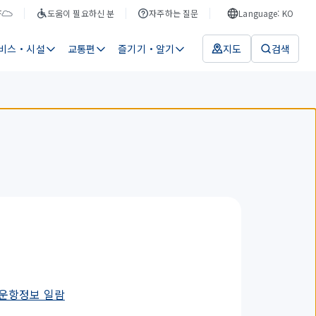
F
도움이 필요하신 분
자주하는 질문
Language: KO
비스・시설
교통편
즐기기・알기
지도
검색
 운항정보 일람