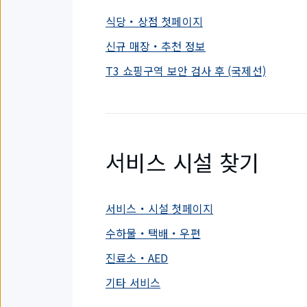
식당・상점 첫페이지
신규 매장・추천 정보
T3 쇼핑구역 보안 검사 후 (국제선)
서비스 시설 찾기
서비스・시설 첫페이지
수하물・택배・우편
진료소・AED
기타 서비스