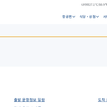
나리타
27.1℃/80.9°
기
날
온
씨
항공편
식당・상점
서
출발 운항정보 일람
도착