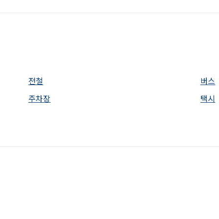
전철
버스
주차장
택시