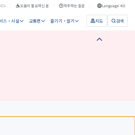
F
도움이 필요하신 분
자주하는 질문
Language: KO
비스・시설
교통편
즐기기・알기
지도
검색