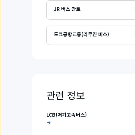
JR 버스 간토
도쿄공항교통(리무진 버스)
관련 정보
LCB(저가고속버스)