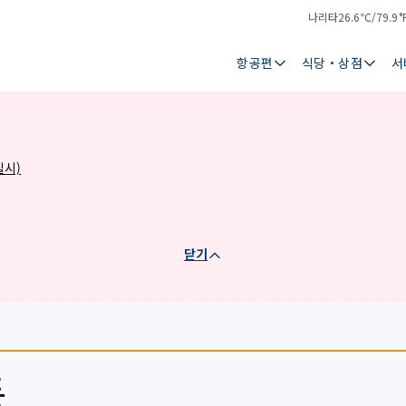
나리타
26.6℃/79.9°
기
날
온
씨
항공편
식당・상점
서
실시)
닫기
동