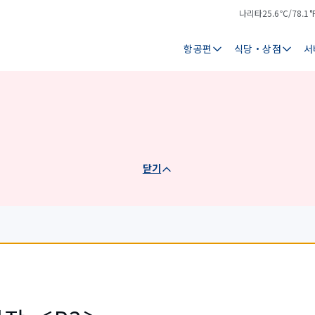
나리타
25.6℃/78.1°
기
날
온
씨
항공편
식당・상점
서
닫기