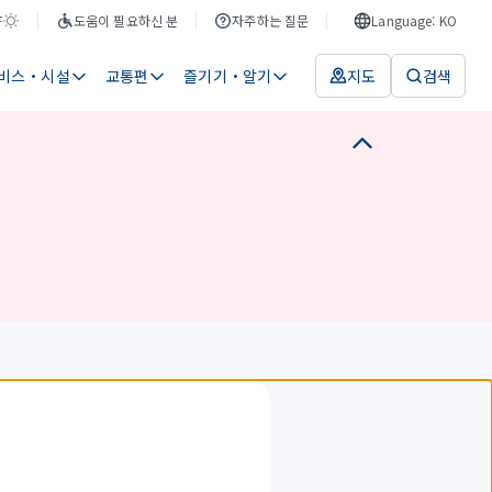
F
도움이 필요하신 분
자주하는 질문
Language: KO
비스・시설
교통편
즐기기・알기
지도
검색