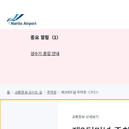
건
너
뛰
기
중요 알림（1）
성수기 혼잡 안내
톱
교통정보 오시는 길
주차장
제2터미널 주차장 ＜P3＞
교통정보 상세보기