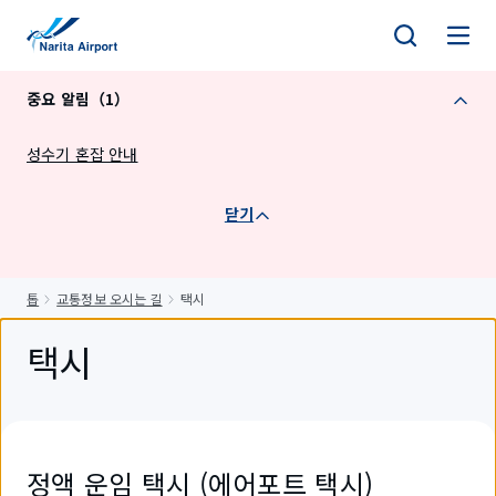
건
너
뛰
중요 알림（1）
기
성수기 혼잡 안내
닫기
톱
교통정보 오시는 길
택시
택시
정액 운임 택시 (에어포트 택시)