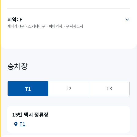
지역: F
세타가야구・스기나미구・미타카시・무사시노시
승차장
T1
T2
T3
15번 택시 정류장
T1