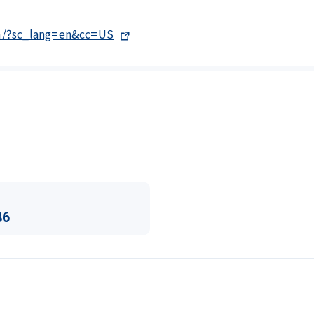
m/?sc_lang=en&cc=US
86