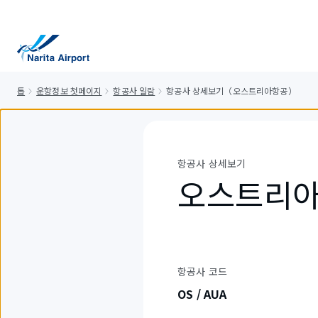
건
너
뛰
기
톱
운항정보 첫페이지
항공사 일람
항공사 상세보기（오스트리아항공）
항공사 상세보기
오스트리
항공사 코드
OS / AUA