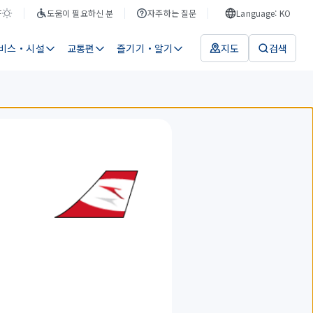
F
도움이 필요하신 분
자주하는 질문
Language: KO
비스・시설
교통편
즐기기・알기
지도
검색