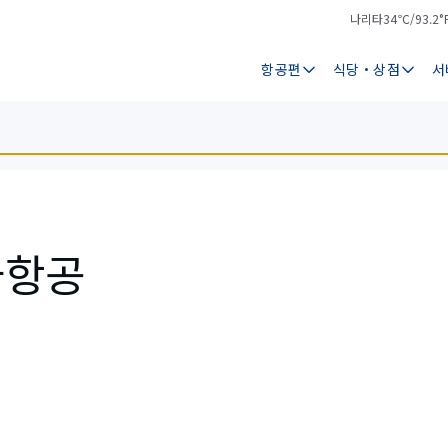
나리타
34℃/93.2°
기
날
온
씨
항공편
식당・상점
서
아항공