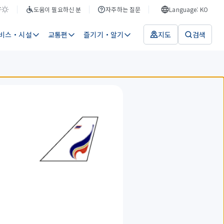
F
도움이 필요하신 분
자주하는 질문
Language: KO
비스・시설
교통편
즐기기・알기
지도
검색