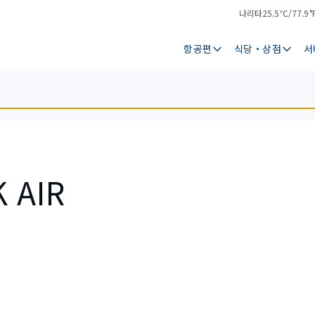
나리타
25.5℃/77.9°
기
날
온
씨
항공편
식당・상점
서
 AIR