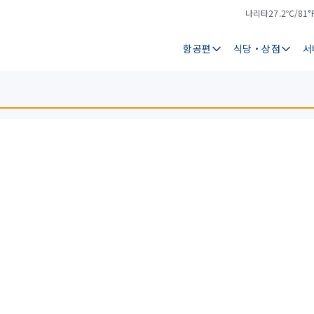
나리타
27.2℃/81°
기
날
온
씨
항공편
식당・상점
서