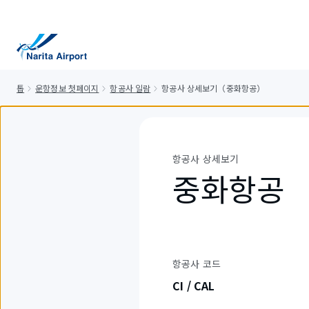
건
너
뛰
기
톱
운항정보 첫페이지
항공사 일람
항공사 상세보기（중화항공）
항공사 상세보기
중화항공
항공사 코드
CI / CAL