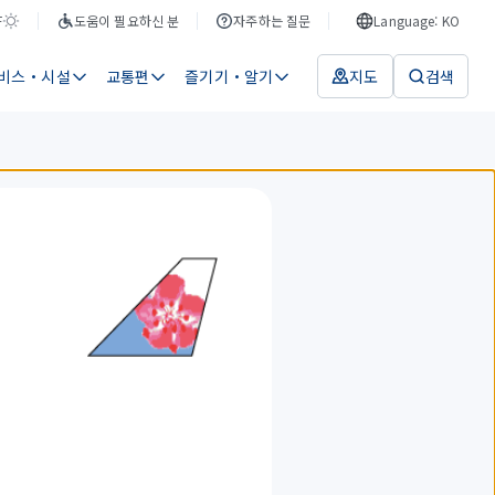
F
도움이 필요하신 분
자주하는 질문
Language: KO
비스・시설
교통편
즐기기・알기
지도
검색